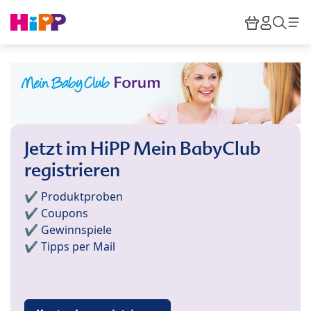
Skip to main content
Warenkor
HiPP M
Such
Jetzt im HiPP Mein BabyClub
registrieren
✔️ Produktproben
✔️ Coupons
✔️ Gewinnspiele
✔️ Tipps per Mail