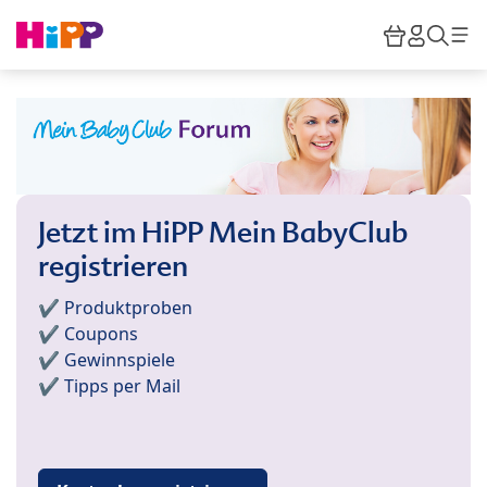
Skip to main content
Warenkor
HiPP M
Such
Jetzt im HiPP Mein BabyClub
registrieren
✔️ Produktproben
✔️ Coupons
✔️ Gewinnspiele
✔️ Tipps per Mail