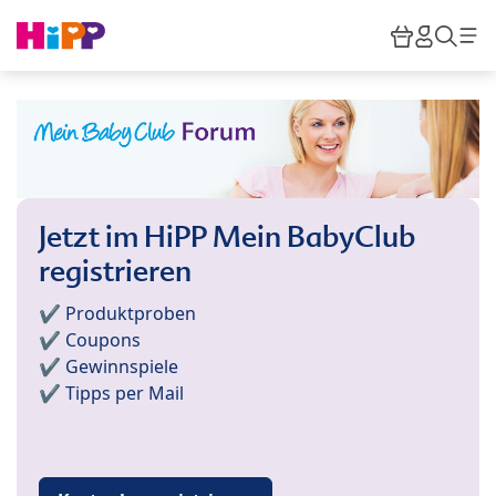
Skip to main content
Warenkor
HiPP M
Such
Jetzt im HiPP Mein BabyClub
registrieren
✔️ Produktproben
✔️ Coupons
✔️ Gewinnspiele
✔️ Tipps per Mail