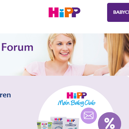
BABYC
eren