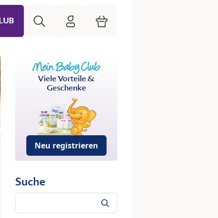
Suche
HiPP Mein Babyclub
Warenkorb
LUB
Viele Vorteile &
Geschenke
Neu registrieren
Suche
Suche