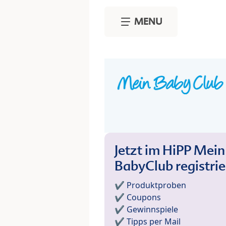
Skip to main content
MENU
Jetzt im HiPP Mein
BabyClub registri
✔️ Produktproben
✔️ Coupons
✔️ Gewinnspiele
✔️ Tipps per Mail