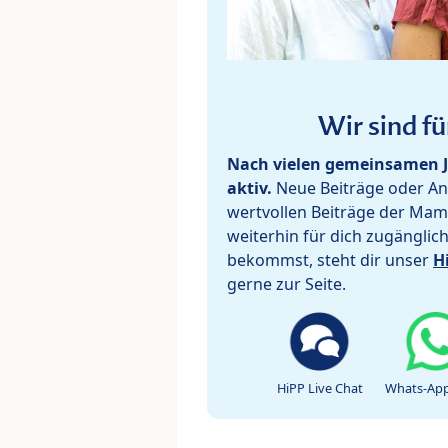
Wir sind fü
Nach vielen gemeinsamen J
aktiv.
Neue Beiträge oder Ant
wertvollen Beiträge der Mam
weiterhin für dich zugänglic
bekommst, steht dir unser
H
gerne zur Seite.
HiPP Live Chat
Whats-App