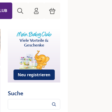
Suche
HiPP Mein Babyclub
Warenkorb
LUB
Viele Vorteile &
Geschenke
Neu registrieren
Suche
Suche