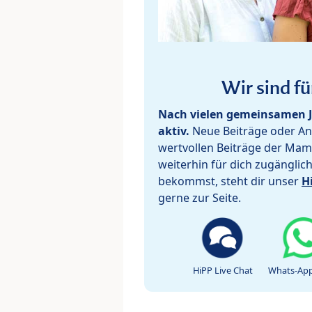
Wir sind fü
Nach vielen gemeinsamen J
aktiv.
Neue Beiträge oder Ant
wertvollen Beiträge der Mam
weiterhin für dich zugänglic
bekommst, steht dir unser
H
gerne zur Seite.
HiPP Live Chat
Whats-App