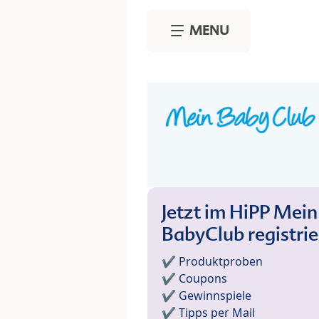
Skip to main content
MENU
Jetzt im HiPP Mein
BabyClub registri
✔️ Produktproben
✔️ Coupons
✔️ Gewinnspiele
✔️ Tipps per Mail