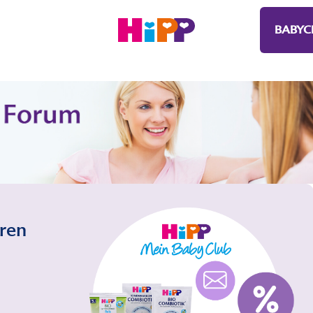
BABYC
eren