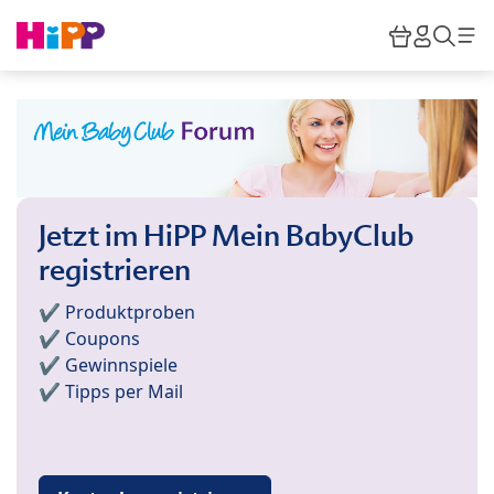
Skip to main content
Warenkor
HiPP M
Such
Jetzt im HiPP Mein BabyClub
registrieren
✔️ Produktproben
✔️ Coupons
✔️ Gewinnspiele
✔️ Tipps per Mail