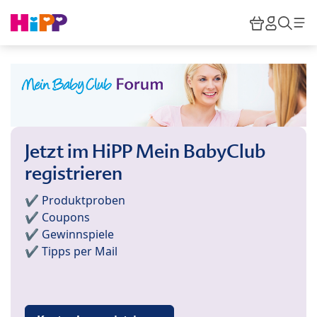
Skip to main content
Warenkor
HiPP M
Such
Jetzt im HiPP Mein BabyClub
registrieren
✔️ Produktproben
✔️ Coupons
✔️ Gewinnspiele
✔️ Tipps per Mail