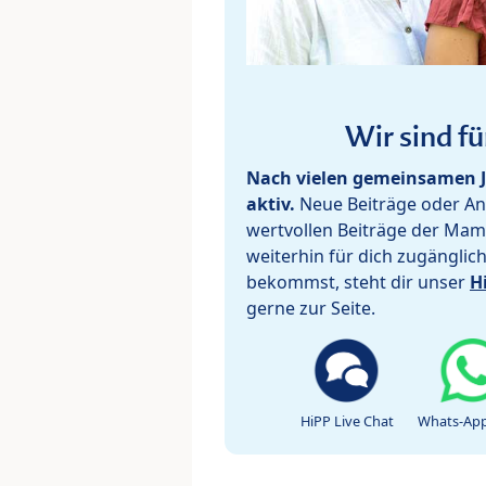
Wir sind fü
Nach vielen gemeinsamen J
aktiv.
Neue Beiträge oder Ant
wertvollen Beiträge der Mam
weiterhin für dich zugänglic
bekommst, steht dir unser
H
gerne zur Seite.
HiPP Live Chat
Whats-App