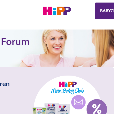
BABYC
eren