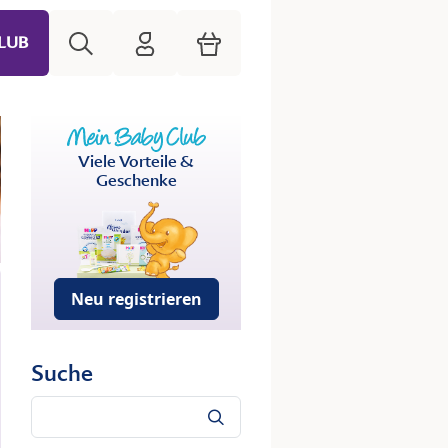
Suche
HiPP Mein Babyclub
Warenkorb
LUB
Viele Vorteile &
Geschenke
Neu registrieren
Suche
Suche