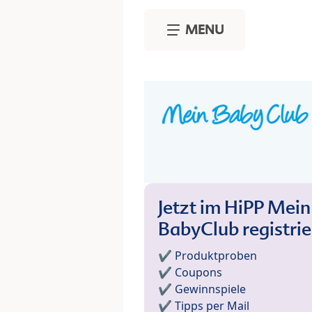
Skip to main content
MENU
Jetzt im HiPP Mein
BabyClub registri
✔️ Produktproben
✔️ Coupons
✔️ Gewinnspiele
✔️ Tipps per Mail