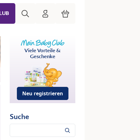
Suche
HiPP Mein Babyclub
Warenkorb
LUB
Viele Vorteile &
Geschenke
Neu registrieren
Suche
Suche