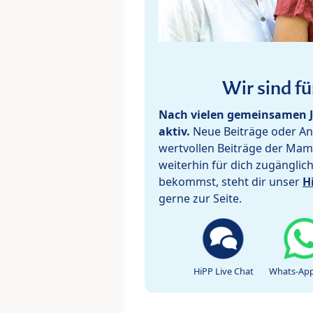
Wir sind fü
Nach vielen gemeinsamen J
aktiv.
Neue Beiträge oder Ant
wertvollen Beiträge der Mam
weiterhin für dich zugänglic
bekommst, steht dir unser
H
gerne zur Seite.
HiPP Live Chat
Whats-App