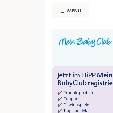
Skip to main content
MENU
Jetzt im HiPP Mein
BabyClub registri
✔️ Produktproben
✔️ Coupons
✔️ Gewinnspiele
✔️ Tipps per Mail