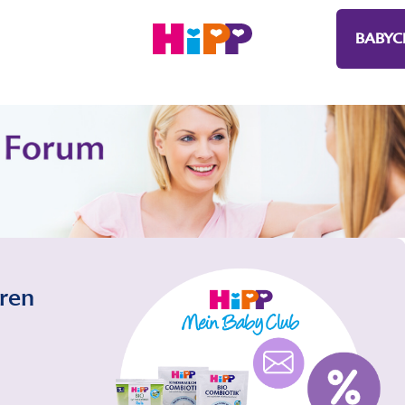
BABYC
eren