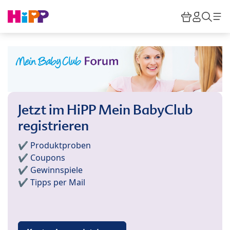
Skip to main content
Warenkor
HiPP M
Such
Jetzt im HiPP Mein BabyClub
registrieren
✔️ Produktproben
✔️ Coupons
✔️ Gewinnspiele
✔️ Tipps per Mail