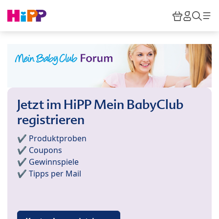
Skip to main content
Warenkor
HiPP M
Such
Jetzt im HiPP Mein BabyClub
registrieren
✔️ Produktproben
✔️ Coupons
✔️ Gewinnspiele
✔️ Tipps per Mail