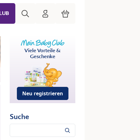
Suche
HiPP Mein Babyclub
Warenkorb
LUB
Viele Vorteile &
Geschenke
Neu registrieren
Suche
Suche