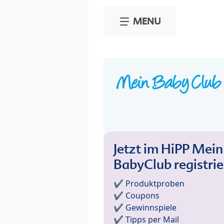
Skip to main content
MENU
Jetzt im HiPP Mein
BabyClub registri
✔️ Produktproben
✔️ Coupons
✔️ Gewinnspiele
✔️ Tipps per Mail