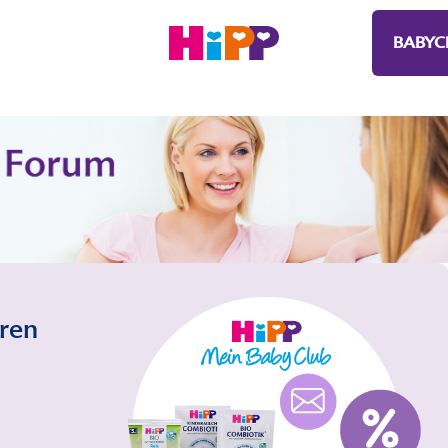
BABYC
eren