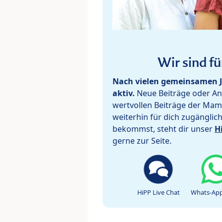
Wir sind fü
Nach vielen gemeinsamen J
aktiv.
Neue Beiträge oder Ant
wertvollen Beiträge der Mam
weiterhin für dich zugänglic
bekommst, steht dir unser
H
gerne zur Seite.
HiPP Live Chat
Whats-App