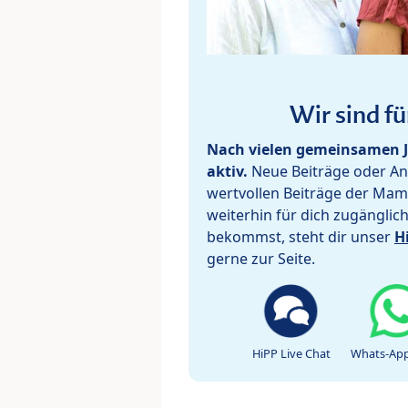
Wir sind fü
Nach vielen gemeinsamen J
aktiv.
Neue Beiträge oder Ant
wertvollen Beiträge der Mam
weiterhin für dich zugänglic
bekommst, steht dir unser
H
gerne zur Seite.
HiPP Live Chat
Whats-App