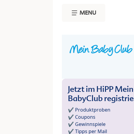
Skip to main content
MENU
Jetzt im HiPP Mein
BabyClub registri
✔️ Produktproben
✔️ Coupons
✔️ Gewinnspiele
✔️ Tipps per Mail