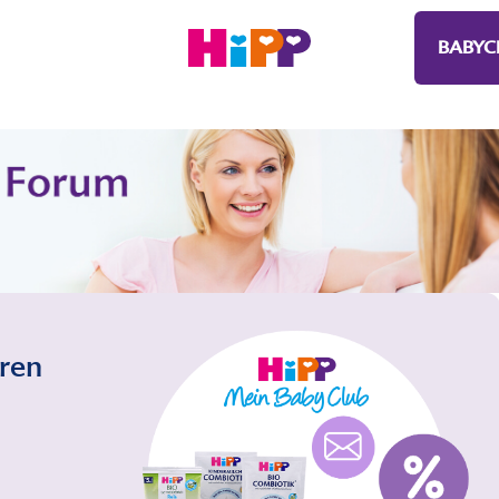
BABYC
eren