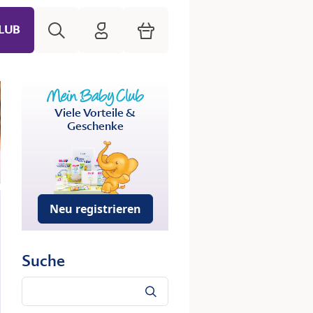
Suche
HiPP Mein Babyclub
Warenkorb
LUB
Viele Vorteile &
Geschenke
Neu registrieren
Suche
Suche