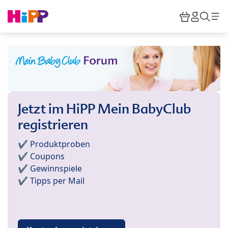
Skip to main content
Warenkor
HiPP M
Such
Jetzt im HiPP Mein BabyClub
registrieren
✔️ Produktproben
✔️ Coupons
✔️ Gewinnspiele
✔️ Tipps per Mail