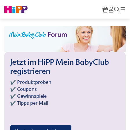
Skip to main content
Warenkor
HiPP M
Such
Jetzt im HiPP Mein BabyClub
registrieren
✔️ Produktproben
✔️ Coupons
✔️ Gewinnspiele
✔️ Tipps per Mail