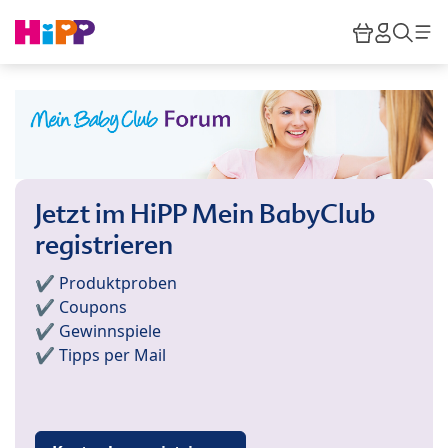
Skip to main content
Warenkor
HiPP M
Such
Jetzt im HiPP Mein BabyClub
registrieren
✔️ Produktproben
✔️ Coupons
✔️ Gewinnspiele
✔️ Tipps per Mail