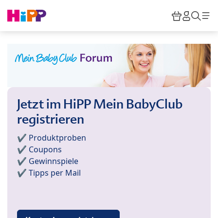
Skip to main content
Warenkor
HiPP M
Such
Jetzt im HiPP Mein BabyClub
registrieren
✔️ Produktproben
✔️ Coupons
✔️ Gewinnspiele
✔️ Tipps per Mail