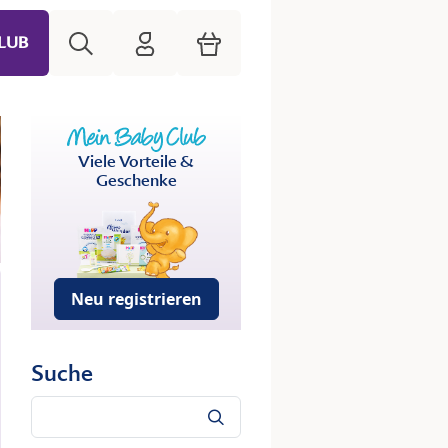
Suche
HiPP Mein Babyclub
Warenkorb
LUB
Viele Vorteile &
Geschenke
Neu registrieren
Suche
Suche