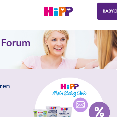
BABYC
eren