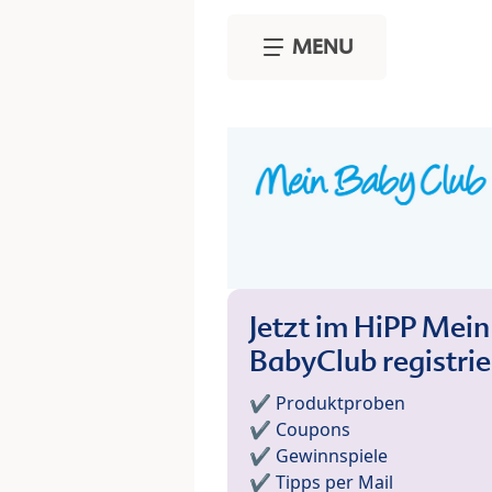
Skip to main content
MENU
Jetzt im HiPP Mein
BabyClub registri
✔️ Produktproben
✔️ Coupons
✔️ Gewinnspiele
✔️ Tipps per Mail