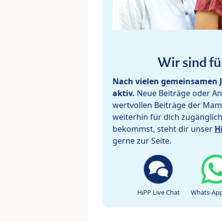
Wir sind fü
Nach vielen gemeinsamen J
aktiv.
Neue Beiträge oder Ant
wertvollen Beiträge der Mam
weiterhin für dich zugänglic
bekommst, steht dir unser
H
gerne zur Seite.
HiPP Live Chat
Whats-App