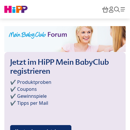
Skip to main content
Warenkor
HiPP M
Such
Jetzt im HiPP Mein BabyClub
registrieren
✔️ Produktproben
✔️ Coupons
✔️ Gewinnspiele
✔️ Tipps per Mail