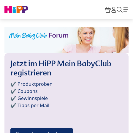
Skip to main content
Warenkor
HiPP M
Such
Jetzt im HiPP Mein BabyClub
registrieren
✔️ Produktproben
✔️ Coupons
✔️ Gewinnspiele
✔️ Tipps per Mail