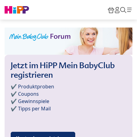
Skip to main content
Warenkor
HiPP M
Such
Jetzt im HiPP Mein BabyClub
registrieren
✔️ Produktproben
✔️ Coupons
✔️ Gewinnspiele
✔️ Tipps per Mail