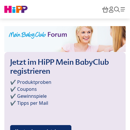
Skip to main content
Warenkor
HiPP M
Such
Jetzt im HiPP Mein BabyClub
registrieren
✔️ Produktproben
✔️ Coupons
✔️ Gewinnspiele
✔️ Tipps per Mail