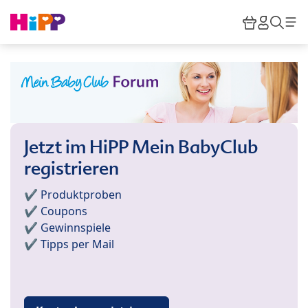
Skip to main content
Warenkor
HiPP M
Such
Jetzt im HiPP Mein BabyClub
registrieren
✔️ Produktproben
✔️ Coupons
✔️ Gewinnspiele
✔️ Tipps per Mail