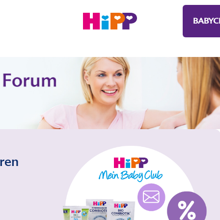
BABYC
eren