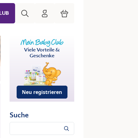
Suche
HiPP Mein Babyclub
Warenkorb
LUB
Viele Vorteile &
Geschenke
Neu registrieren
Suche
Suche