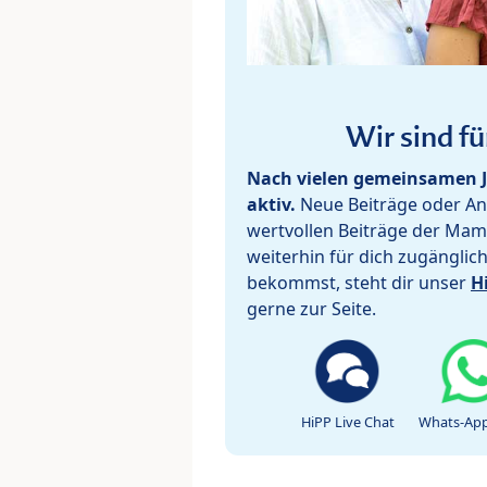
Wir sind fü
Nach vielen gemeinsamen J
aktiv.
Neue Beiträge oder Ant
wertvollen Beiträge der Mam
weiterhin für dich zugänglic
bekommst, steht dir unser
H
gerne zur Seite.
HiPP Live Chat
Whats-App