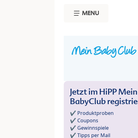
Skip to main content
MENU
Jetzt im HiPP Mein
BabyClub registri
✔️ Produktproben
✔️ Coupons
✔️ Gewinnspiele
✔️ Tipps per Mail