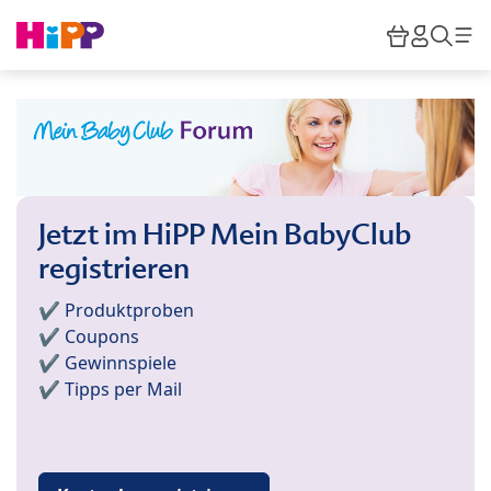
Skip to main content
Warenkor
HiPP M
Such
Jetzt im HiPP Mein BabyClub
registrieren
✔️ Produktproben
✔️ Coupons
✔️ Gewinnspiele
✔️ Tipps per Mail