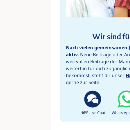
Wir sind fü
Nach vielen gemeinsamen J
aktiv.
Neue Beiträge oder Ant
wertvollen Beiträge der Mam
weiterhin für dich zugänglic
bekommst, steht dir unser
H
gerne zur Seite.
HiPP Live Chat
Whats-App