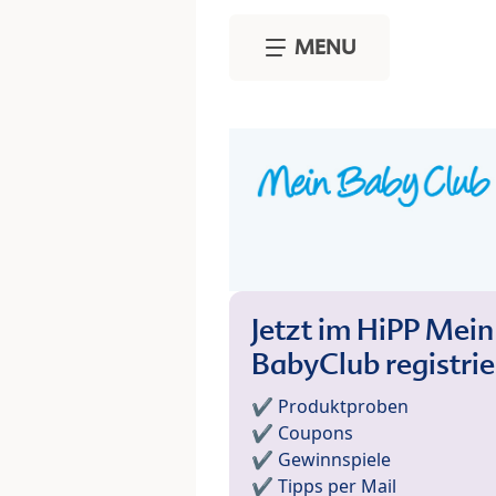
Skip to main content
MENU
Jetzt im HiPP Mein
BabyClub registri
✔️ Produktproben
✔️ Coupons
✔️ Gewinnspiele
✔️ Tipps per Mail