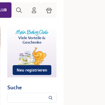
Suche
HiPP Mein Babyclub
Warenkorb
LUB
Viele Vorteile &
Geschenke
Neu registrieren
Suche
Suche