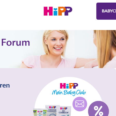
BABYC
eren