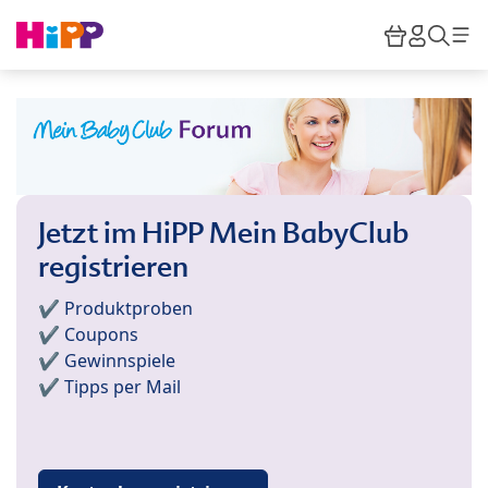
Skip to main content
Warenkor
HiPP M
Such
Jetzt im HiPP Mein BabyClub
registrieren
✔️ Produktproben
✔️ Coupons
✔️ Gewinnspiele
✔️ Tipps per Mail