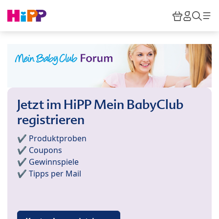
Skip to main content
Warenkor
HiPP M
Such
Jetzt im HiPP Mein BabyClub
registrieren
✔️ Produktproben
✔️ Coupons
✔️ Gewinnspiele
✔️ Tipps per Mail