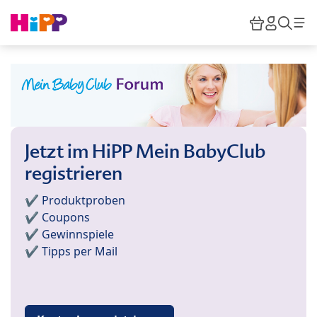
Skip to main content
Warenkor
HiPP M
Such
Jetzt im HiPP Mein BabyClub
registrieren
✔️ Produktproben
✔️ Coupons
✔️ Gewinnspiele
✔️ Tipps per Mail