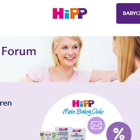
BABYC
eren