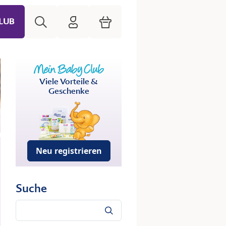
Suche
HiPP Mein Babyclub
Warenkorb
LUB
Viele Vorteile &
Geschenke
Neu registrieren
Suche
Suche