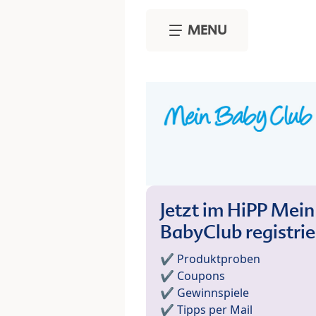
Skip to main content
MENU
Jetzt im HiPP Mein
BabyClub registri
✔️ Produktproben
✔️ Coupons
✔️ Gewinnspiele
✔️ Tipps per Mail