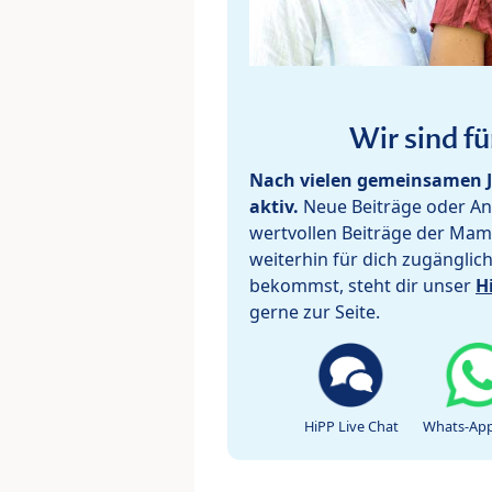
Wir sind fü
Nach vielen gemeinsamen J
aktiv.
Neue Beiträge oder Ant
wertvollen Beiträge der Mam
weiterhin für dich zugänglic
bekommst, steht dir unser
H
gerne zur Seite.
HiPP Live Chat
Whats-App