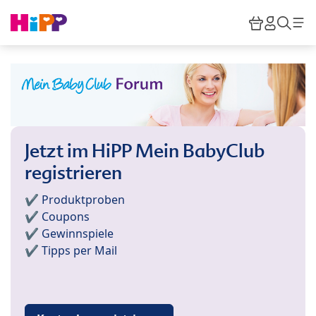
Skip to main content
Warenkor
HiPP M
Such
Jetzt im HiPP Mein BabyClub
registrieren
✔️ Produktproben
✔️ Coupons
✔️ Gewinnspiele
✔️ Tipps per Mail