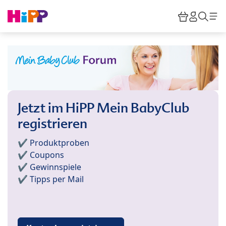
Skip to main content
Warenkor
HiPP M
Such
Jetzt im HiPP Mein BabyClub
registrieren
✔️ Produktproben
✔️ Coupons
✔️ Gewinnspiele
✔️ Tipps per Mail