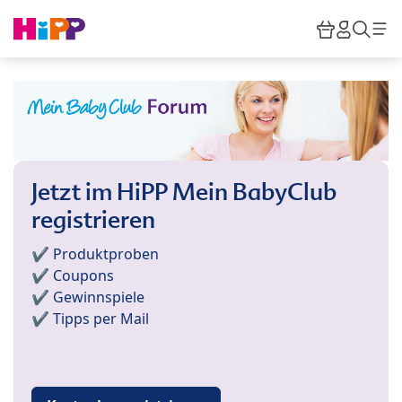
Skip to main content
Warenkor
HiPP M
Such
Jetzt im HiPP Mein BabyClub
registrieren
✔️ Produktproben
✔️ Coupons
✔️ Gewinnspiele
✔️ Tipps per Mail