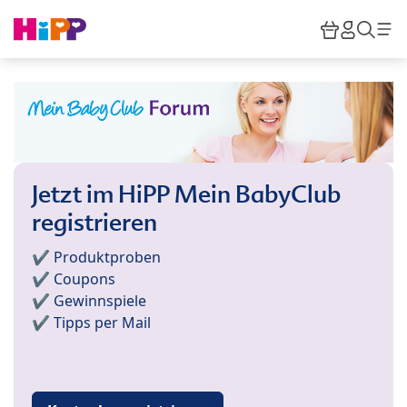
Skip to main content
Warenkor
HiPP M
Such
Jetzt im HiPP Mein BabyClub
registrieren
✔️ Produktproben
✔️ Coupons
✔️ Gewinnspiele
✔️ Tipps per Mail