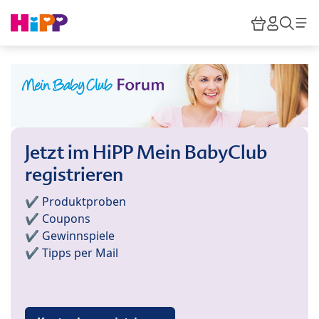
Skip to main content
Warenkor
HiPP M
Such
Jetzt im HiPP Mein BabyClub
registrieren
✔️ Produktproben
✔️ Coupons
✔️ Gewinnspiele
✔️ Tipps per Mail