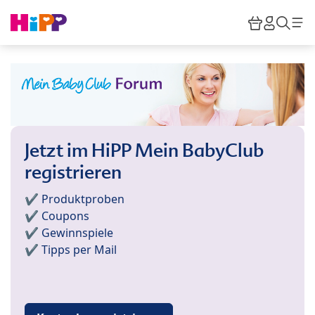
Skip to main content
Warenkor
HiPP M
Such
Jetzt im HiPP Mein BabyClub
registrieren
✔️ Produktproben
✔️ Coupons
✔️ Gewinnspiele
✔️ Tipps per Mail