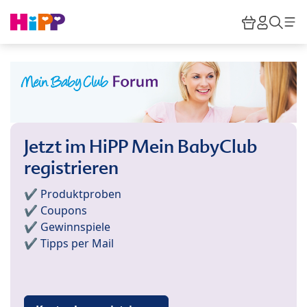
Skip to main content
Warenkor
HiPP M
Such
Jetzt im HiPP Mein BabyClub
registrieren
✔️ Produktproben
✔️ Coupons
✔️ Gewinnspiele
✔️ Tipps per Mail