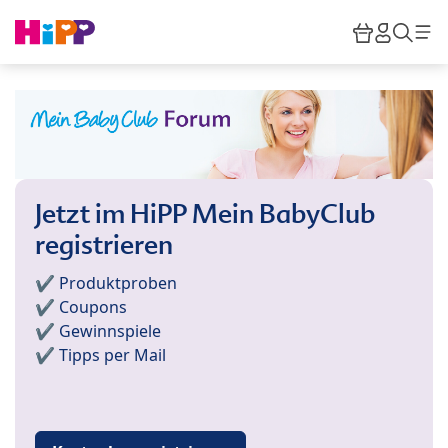
Skip to main content
Warenkor
HiPP M
Such
Jetzt im HiPP Mein BabyClub
registrieren
✔️ Produktproben
✔️ Coupons
✔️ Gewinnspiele
✔️ Tipps per Mail