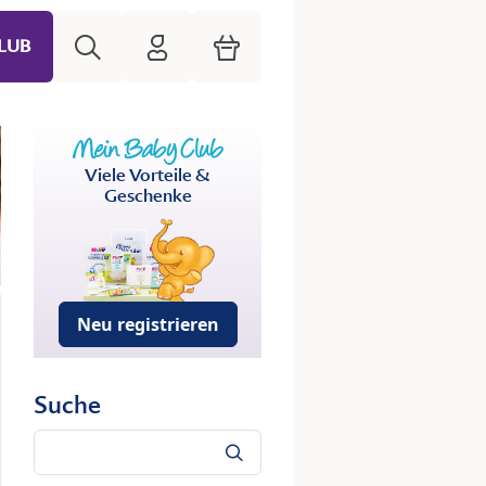
Suche
HiPP Mein Babyclub
Warenkorb
LUB
Viele Vorteile &
Geschenke
Neu registrieren
Suche
Suche