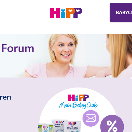
BABYC
eren