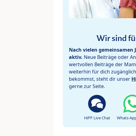
Wir sind fü
Nach vielen gemeinsamen J
aktiv.
Neue Beiträge oder Ant
wertvollen Beiträge der Mam
weiterhin für dich zugänglic
bekommst, steht dir unser
H
gerne zur Seite.
HiPP Live Chat
Whats-App