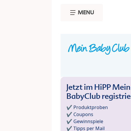
Skip to main content
MENU
Jetzt im HiPP Mein
BabyClub registri
✔️ Produktproben
✔️ Coupons
✔️ Gewinnspiele
✔️ Tipps per Mail