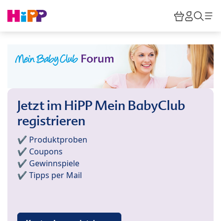
Skip to main content
Warenkor
HiPP M
Such
Jetzt im HiPP Mein BabyClub
registrieren
✔️ Produktproben
✔️ Coupons
✔️ Gewinnspiele
✔️ Tipps per Mail