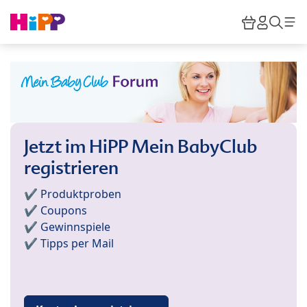
Skip to main content
Warenkor
HiPP M
Such
Jetzt im HiPP Mein BabyClub
registrieren
✔️ Produktproben
✔️ Coupons
✔️ Gewinnspiele
✔️ Tipps per Mail