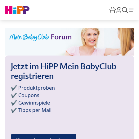
Skip to main content
Warenkor
HiPP M
Such
Jetzt im HiPP Mein BabyClub
registrieren
✔️ Produktproben
✔️ Coupons
✔️ Gewinnspiele
✔️ Tipps per Mail