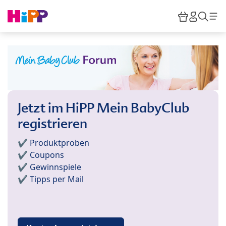
Skip to main content
Warenkor
HiPP M
Such
Jetzt im HiPP Mein BabyClub
registrieren
✔️ Produktproben
✔️ Coupons
✔️ Gewinnspiele
✔️ Tipps per Mail