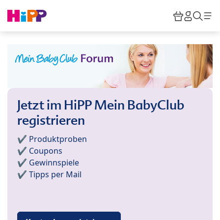
Skip to main content
Warenkor
HiPP M
Such
Jetzt im HiPP Mein BabyClub
registrieren
✔️ Produktproben
✔️ Coupons
✔️ Gewinnspiele
✔️ Tipps per Mail