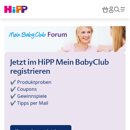
Skip to main content
Warenkor
HiPP M
Such
Jetzt im HiPP Mein BabyClub
registrieren
✔️ Produktproben
✔️ Coupons
✔️ Gewinnspiele
✔️ Tipps per Mail