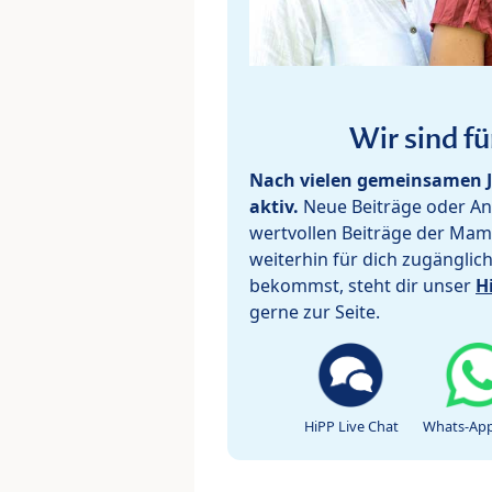
Wir sind fü
Nach vielen gemeinsamen J
aktiv.
Neue Beiträge oder Ant
wertvollen Beiträge der Mam
weiterhin für dich zugänglic
bekommst, steht dir unser
H
gerne zur Seite.
HiPP Live Chat
Whats-App