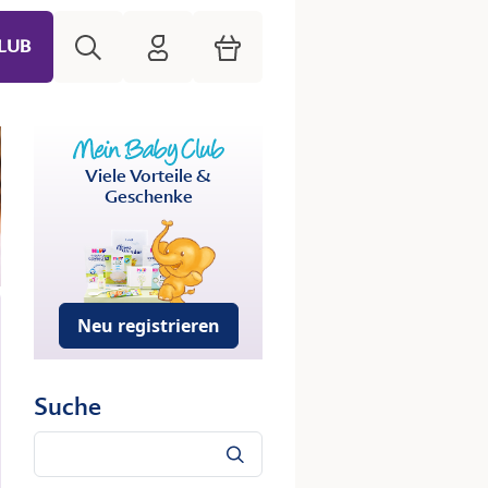
Suche
HiPP Mein Babyclub
Warenkorb
LUB
Viele Vorteile &
Geschenke
Neu registrieren
Suche
Suche