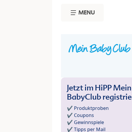
Skip to main content
MENU
Jetzt im HiPP Mein
BabyClub registri
✔️ Produktproben
✔️ Coupons
✔️ Gewinnspiele
✔️ Tipps per Mail