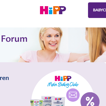
BABYC
eren