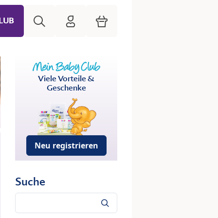
Suche
HiPP Mein Babyclub
Warenkorb
LUB
Viele Vorteile &
Geschenke
Neu registrieren
Suche
Suche