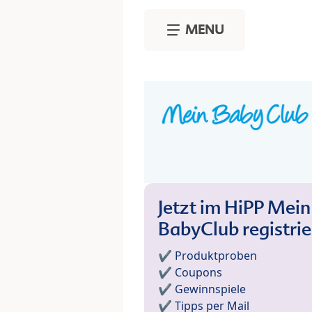
Skip to main content
MENU
Jetzt im HiPP Mein
BabyClub registri
✔️ Produktproben
✔️ Coupons
✔️ Gewinnspiele
✔️ Tipps per Mail