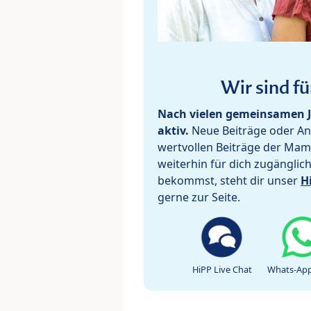
Wir sind fü
Nach vielen gemeinsamen J
aktiv.
Neue Beiträge oder Ant
wertvollen Beiträge der Mam
weiterhin für dich zugänglic
bekommst, steht dir unser
H
gerne zur Seite.
HiPP Live Chat
Whats-App