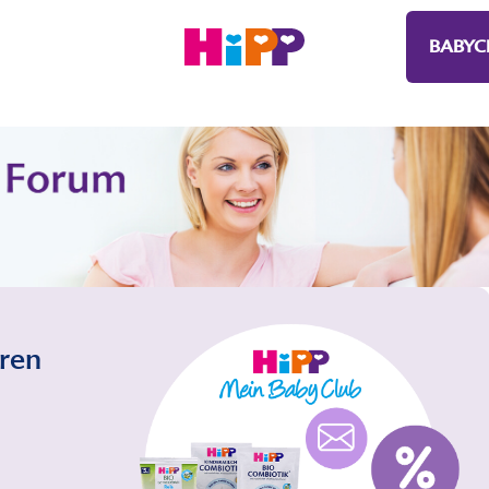
BABYC
eren