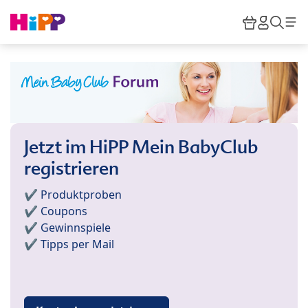
Skip to main content
Warenkor
HiPP M
Such
Jetzt im HiPP Mein BabyClub
registrieren
✔️ Produktproben
✔️ Coupons
✔️ Gewinnspiele
✔️ Tipps per Mail