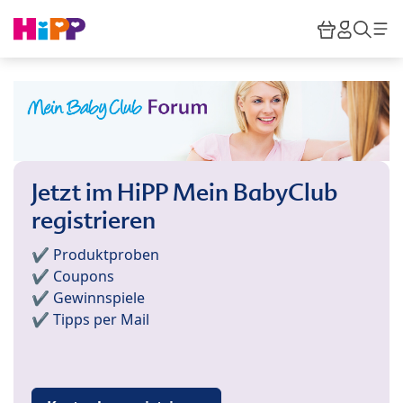
Skip to main content
Warenkor
HiPP M
Such
Jetzt im HiPP Mein BabyClub
registrieren
✔️ Produktproben
✔️ Coupons
✔️ Gewinnspiele
✔️ Tipps per Mail