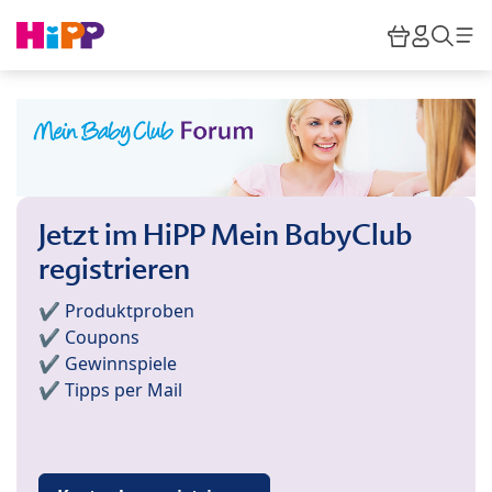
Skip to main content
Warenkor
HiPP M
Such
Jetzt im HiPP Mein BabyClub
registrieren
✔️ Produktproben
✔️ Coupons
✔️ Gewinnspiele
✔️ Tipps per Mail